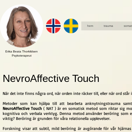
hem
trauma
somat
Erika Beata Thorkildsen
Psykoterapeut
NevroAffective Touch
När det inte finns några ord, när orden inte räcker till, eller när ord står 
Metoder som kan hjälpa till att bearbeta anknytningstrauma samt 
NeuroAffective Touch
( NAT ) är en somatisk metod som riktar sig mot
kognitiva och verbala verktyg. Denna metod använder beröring som ett 
viktig? Beröring är grunden för våra relationella upplevelser.
Forskning visar att subtil, mild beröring är avgörande för vår hjärna