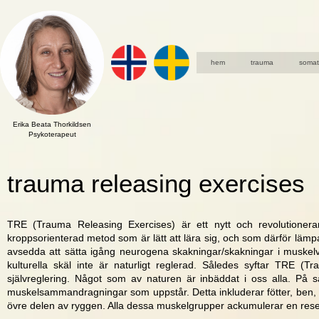
hem
trauma
somat
Erika Beata Thorkildsen
Psykoterapeut
trauma releasing exercises
TRE (Trauma Releasing Exercises) är ett nytt och revolutioner
kroppsorienterad metod som är lätt att lära sig, och som därför läm
avsedda att sätta igång neurogena skakningar/skakningar i muske
kulturella skäl inte är naturligt reglerad. Således syftar TRE (
självreglering. Något som av naturen är inbäddat i oss alla. På 
muskelsammandragningar som uppstår. Detta inkluderar fötter, ben, l
övre delen av ryggen. Alla dessa muskelgrupper ackumulerar en reser