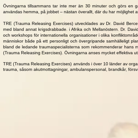
Övningarna tillsammans tar inte mer än 30 minuter och görs en gå
användas hemma, på jobbet – nästan överallt, där du har möjlighet att
TRE (Trauma Releasing Exercises) utvecklades av Dr. David Berce
med bland annat krigsdrabbade. i Afrika och Mellanöstern. Dr. David
och workshops för internationella organisationer i olika konfliktomr
människor både på ett personligt och övergripande samhälleligt pl
bland de ledande traumaspecialisterna som rekommenderar hans me
(Trauma Releasing Exercises). Övningarna anses mycket effektiva uta
TRE (Trauma Releasing Exercises) används i över 10 länder av organi
trauma, såsom akutmottagningar, ambulanspersonal, brandkår, försva