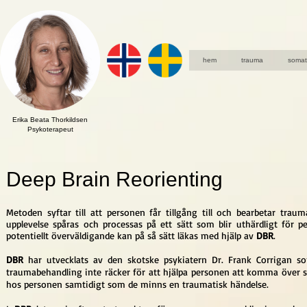
hem
trauma
somat
Erika Beata Thorkildsen
Psykoterapeut
Deep Brain Reorienting
Metoden syftar till att personen får tillgång till och bearbetar trau
upplevelse spåras och processas på ett sätt som blir uthärdligt f
potentiellt överväldigande kan på så sätt läkas med hjälp av
DBR
.
DBR
har utvecklats av den skotske psykiatern Dr. Frank Corrigan s
traumabehandling inte räcker för att hjälpa personen att komma över s
hos personen samtidigt som de minns en traumatisk händelse.