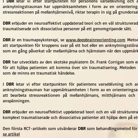
I
DBR
letar vi efter startpunkten för personens varseblivning oc
anknytningstrauman har uppmärksamheten i form av en orienterings
stressreaktionen på mellanhjärnenivå, riktar terapin in sig på grundors
DBR
erbjuder en neuroaffektivt uppdaterad teori och en väl strukturera
traumatiserade och dissociativa personer på ett genomgripande sätt.
DBR
är en traumapsykoterapi, se
www.deepbrainreorienting.com
Metode
att startpunkten för kroppens svar på ett hot eller en anknytningsstöra
som en gång påverkat vår mellanhjärna och hjärnstam när den uppmärks
DBR
har utvecklats av den skotske psykiatern Dr. Frank Corrigan som e
för att hjälpa patienten att komma över sin traumatisering. Metoden 
som de minns en traumatisk händelse.
I
DBR
letar vi efter startpunkten för patientens varseblivning och
anknytningstrauman har uppmärksamheten i form av en orienteringsans
att bearbeta stressreaktionen på mellanhjärnans, mitthjärnans och
anspänningen.
DBR
erbjuder en neuroaffektivt uppdaterad teori och en väl strukturer
komplext traumatiserade och dissociativa patienter att hjälpa dem på ett 
Den första RCT-artikeln som utvärderar
DBR
som behandlingsmetod för P
se artikel